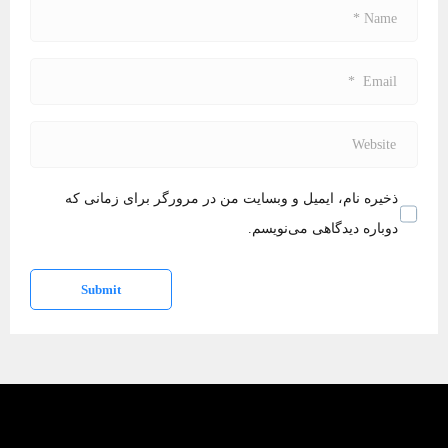
N
a
m
E
e
m
*
a
W
i
e
l
b
ذخیره نام، ایمیل و وبسایت من در مرورگر برای زمانی که
*
s
دوباره دیدگاهی می‌نویسم.
i
t
Submit
e