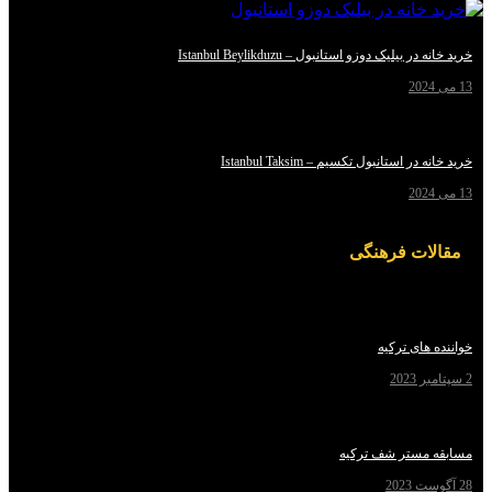
یلیک دوزو استانبول – Istanbul Beylikduzu
استانبول تکسیم – Istanbul Taksim
ت فرهنگی
ای ترکیه
مستر شف ترکیه