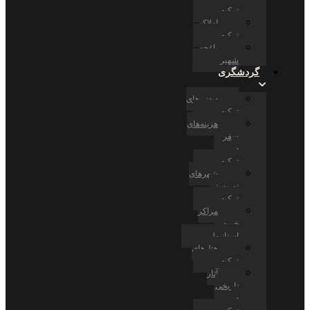
ترکیه
املاک
ترکیه
باغچه
شهیر
گردشگری
دیدنی‌های
ترکیه
هزینه‌های
سفر
در
ترکیه
شهرهای
توریستی
ترکیه
مراکز
خرید
استانبول
هتل‌های
ترکیه
آثار
تاریخی
در