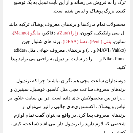
ترک را به فروش می‌رساند و از این بابت تبدیل به یک توضیع
کننده بزرگ پوشاک و لباس شده است.
محصولات تمام مارک‌ها و برندهای معروف پوشاک ترکیه مانند
ال سی وایکیکی، کوتون،
زارا (Zara)
، دفاکتو،
مانگو (Mango)
،
ساتین،
پنتی (Penti)
،
دسا (DESA)
، برند های شلوار جین
(MAVI، Vakko و …) و برندهای معروف جهانی مثل adidas،
Nike، Puma و … را در سایت ترندیول به راحتی می توانید پیدا
کنید.
دوستداران ساعت مچی هم نگران نباشند؛ چرا که ترندیول
برندهای معروف ساعت مچی مثل کاسیو، فوسیل، سیتیزن و
…را در بین محصولاتش جای داده است. در این سایت علاوه بر
لباس و پوشاک، اکسسوری‌های جالبی را نیز می‌توان از
برندهای معروف پیدا کرد. در واقع می‌توان گفت تمام لوازم
شخصی که لازم دارید را ترندیول دارا می‌باشد (ساعت، کیف،
کفش و …).