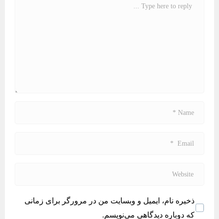
o
m
m
e
n
t
*
N
a
m
E
e
m
*
a
W
i
e
l
b
ذخیره نام، ایمیل و وبسایت من در مرورگر برای زمانی
*
s
که دوباره دیدگاهی می‌نویسم.