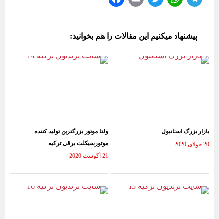
ce
m
wi
ha
le
bo
ail
tte
ts
gr
پیشنهاد میکنیم این مقالات را هم بخوانید:
ok
r
A
a
pp
m
بازار بزرگ استانبول
ولتا موتور بزرگترین تولید کننده
موتورسیکلت برقی ترکیه
20 جولای 2020
21 آگوست 2020