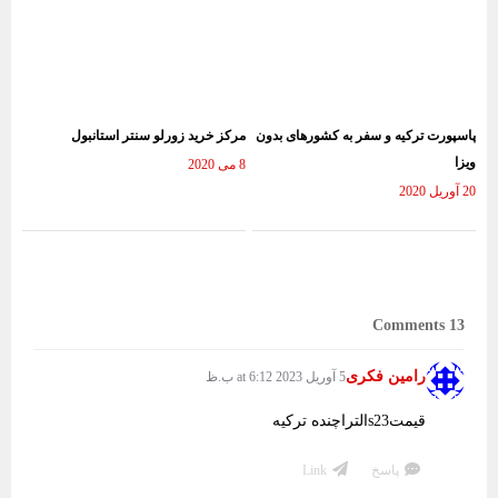
پاسپورت ترکیه و سفر به کشورهای بدون
مرکز خرید زورلو سنتر استانبول
ویزا
8 می 2020
20 آوریل 2020
13 Comments
رامین فکری
5 آوریل 2023 at 6:12 ب.ظ
قیمتs23التراچنده ترکیه
پاسخ
Link