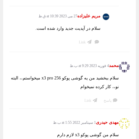
مریم علیزاده
27 می 2023 at 10:39 ق.ظ
سلام در آپدیت جدید وارد شده است.
Link
محمد
4 فوریه 2023 at 9:29 ب.ظ
سلام ببخشید من یه گوشی پوکو x3 pro 256 میخواستم،، البته
نو،، کار کرده نمیخوام
پاسخ
Link
مهدی حیدری
1 سپتامبر 2022 at 1:55 ب.ظ
سلام من گوشی پوکو x3 لازم دارم