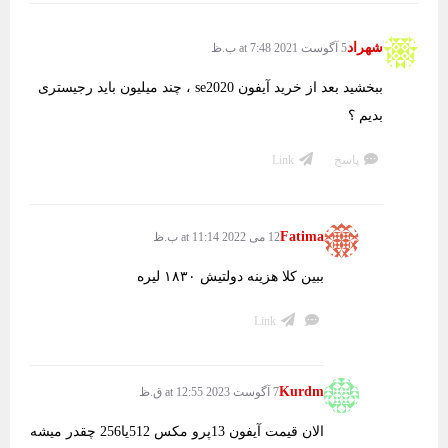
شهراد
5 آگوست 2021 at 7:48 ب.ظ
ببخشید بعد از خرید آیفون se2020 ، چند میلیون باید رجیستری
بدیم ؟
پاسخ
Link
Fatima
12 می 2022 at 11:14 ب.ظ
ببین کلا هزینه دولتیش ۱۸۳۰ لیره
Link
Kurdm
7 آگوست 2023 at 12:55 ق.ظ
الان قیمت آیفون 13پرو مکس 512یا256 چقدر میشه