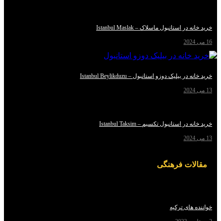
استانبول ماسلاک – Istanbul Maslak
یلیک دوزو استانبول – Istanbul Beylikduzu
استانبول تکسیم – Istanbul Taksim
ت فرهنگی
ای ترکیه