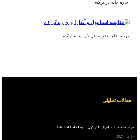
 خانه در ترکیه
 اقامت توریستی یک ساله ترکیه
ت تحلیلی
استانبول باکرکوی – Istanbul Bakırköy