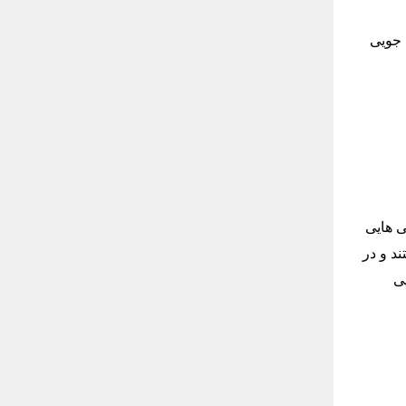
جویی
ی هایی
د و در
ی