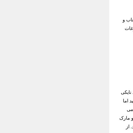
اب و
وغات
نایکی
ید اما
 می
و مارک
 از