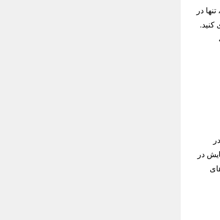
نها در
توپلار Nuri Toplar را خریداری کنید.
Ha می‌توانید در
مد Sultanahmet از زمان گشایش در
های