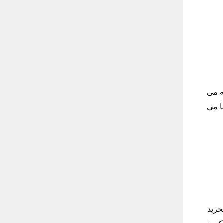
Nazar Bonc» هم شناخته می
ا می
خرید