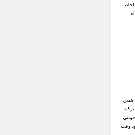
 لحاظ
اه
 همین
ترکیه
 قیمتی
ود وقت