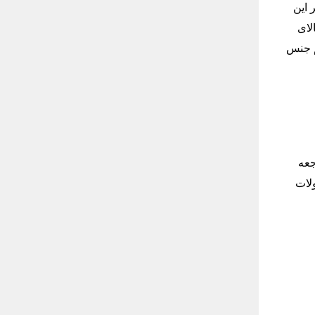
 این
لای
م جنس
جا (KARACA) به وبسایت Digikala مراجعه
لات