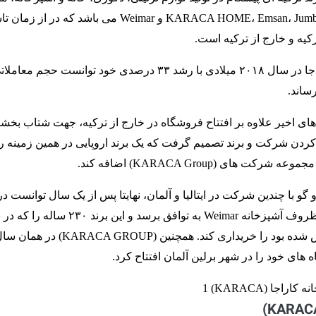
برندهای KARACA HOME، Emsan، Jumbo، CookPlus و Weimar می باشد که در 
یه و خارج از ترکیه است.
برند لوازم خانگی کاراجا در سال ۲۰۱۸ میلادی با رشد ۳۳ درصدی خود توانست حجم
ر سال های اخیر علاوه بر افتتاح فروشگاه در خارج از ترکیه، جهت شتاب بخش
ردن شرکت و برند تصمیم گرفت که یک برند اروپایی در همین زمینه را
ت های (KARACA Group) اضافه کند.
و با چندین شرکت در ایتالیا و آلمان، نهایتا پس از یک سال توانست د
۲۰۱۹ با برند لوازم و ظروف آشپزخانه Weimar به توافق برسد و این برند ۰
۱۷۹۰ در آلمان تاسیس شده بود را خریداری کند. همچنین (CA GROUP
 های خود را در شهر برلین آلمان افتتاح کرد.