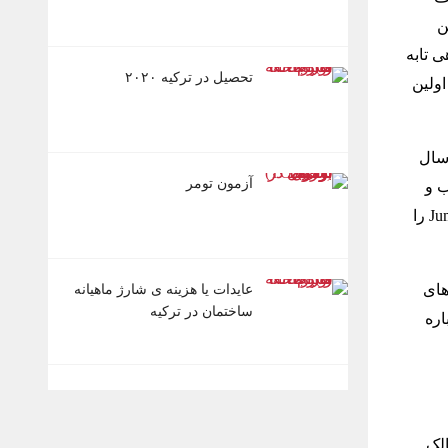
ین
ل شد و در سال ۱۹۹۴ اولین ماهی تابه
تحصیل در ترکیه ۲۰۲۰
 اولین
 سال
آزمون تومر
 ۲۰۰۸ میلادی کسب و
کارش را ۴۵٪ بزرگ تر کرد. KARACA، در سال ۲۰۰۸ برند Emsan و در سال ۲۰۱۴ برند Jumbo را
بخش های
عایدات یا هزینه ی شارژ ماهیانه
ساختمان در ترکیه
رد که درباره
الک