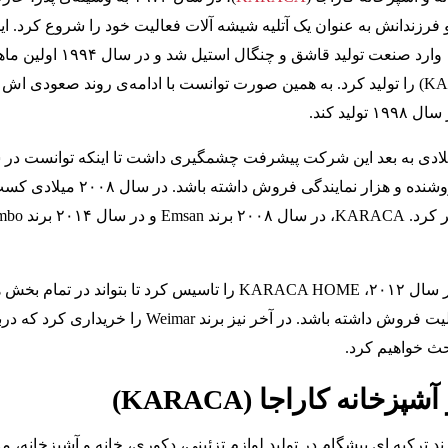
اجا (Arif Karaca) و فرزندانش به عنوان یک آتلیه شیشه آلات فعالیت خود را شروع کرد. ا
شرکت در سال ۱۹۹۰ وارد صنعت تولید قاشق و چنگال استی
با برند کاراجا (KARACA) را تولید کرد. به همین صورت توانست با ادامه‌ی روند صعودی اش
لید کند.
سال های ۲۰۰۰ میلادی به بعد این شرکت پیشرفت چشمگیری داشت تا اینکه توانست در
۲۰۰۶ بیش از ۸۰۰ فروشنده و هزار نمایندگی فروش داشته باشد. در سال
این شرکت همچنین در سال ۲۰۱۲، KARACA HOME را تاسیس کرد تا بتواند در تمام 
بازار لوازم خانگی قابلیت فروش داشته باشد. در آخر نیز برند Weimar را خریداری ک
حث خواهیم کرد.
پزخانه کاراجا (KARACA)
KARACA Gr) برند ترکیه ای پیشگام در تولید لوازم تزئینی، دکوری، خانه و آشپزخانه، م