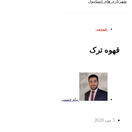
شهربازی های استانبول
عمومی
قهوه ترک
پیام حسنی
5 می 2020