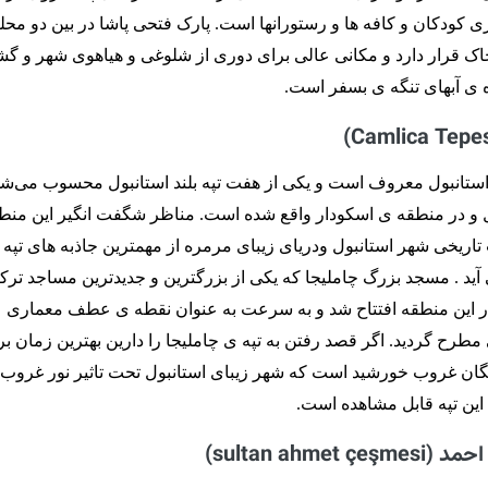
 کودکان و کافه ها و رستورانها است. پارک فتحی پاشا در بین دو محل
اک قرار دارد و مکانی عالی برای دوری از شلوغی و هیاهوی شهر و گ
 ی آبهای تنگه ی بسفر است.
م استانبول معروف است و یکی از هفت تپه بلند استانبول محسوب می‌شو
 و در منطقه ی اسکودار واقع شده است. مناظر شگفت انگیر این منطق
اریخی شهر استانبول ودریای زیبای مرمره از مهمترین جاذبه های تپه 
ید . مسجد بزرگ چاملیجا که یکی از بزرگترین و جدیدترین مساجد ترکی
ت در سال ۲۰۱۹ در این منطقه افتتاح شد و به سرعت به عنوان نقطه ی عطف معماری
رح گردید. اگر قصد رفتن به تپه ی چاملیجا را دارین بهترین زمان بر
نگان غروب خورشید است که شهر زیبای استانبول تحت تاثیر نور غروب 
 این تپه قابل مشاهده است.