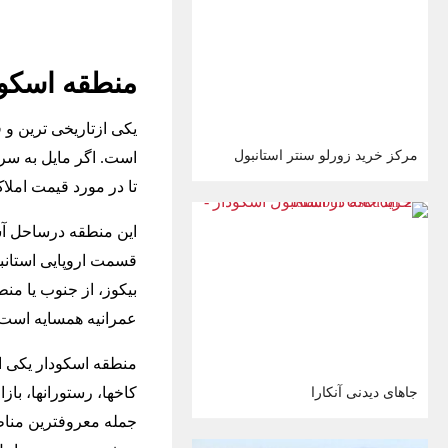
منطقه اسکودار ا
یکی ازتاریخی ترین و
مرکز خرید زورلو سنتر استانبول
است. اگر مایل به سرم
تا در مورد قیمت املا
این منطقه درساحل آسی
قسمت اروپایی استانب
بیکوز، از جنوب یا من
عمرانیه همسایه است.
منطقه اسکودار یکی ا
کاخها، رستورانها، باز
جاهای دیدنی آنکارا
جمله معروفترین مناط