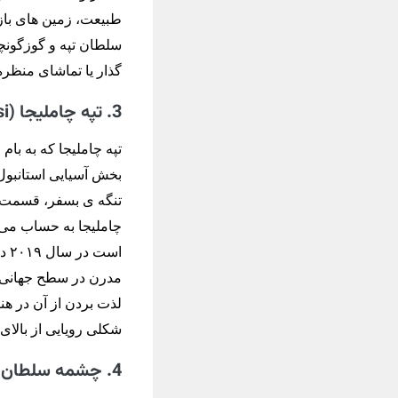
طبیعت، زمین های بازی
سلطان تپه و گوزگونچ
گذار یا تماشای منظره
3. تپه چاملیجا (Camlica Tepesi)
تپه چاملیجا که به با
بخش آسیایی استانبول
تنگه ی بسفر، قسمت ت
چاملیجا به حساب می آ
اس
مدرن در سطح جهانی مط
لذت بردن از آن در ه
شکلی رویایی از بالای
4. چشمه سلطان احمد (sultan ahmet çeşmesi)