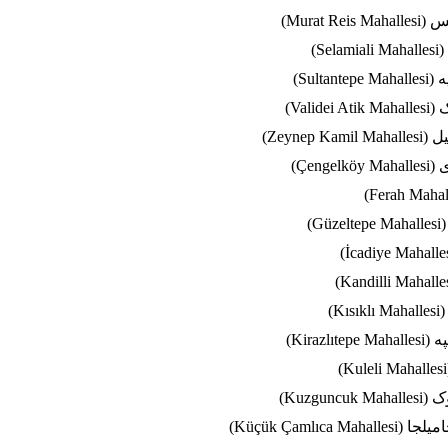
Murat R)
S)
Sulta)
Valid)
Zeynep )
Çeng)
G)
K)
Kirazl)
Kuzgun)
Küçük Çamlıca)