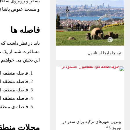
بسفر و روبروی ساحل ا
و مسجد عیوض پاشا نی
فاصله ها
باید در نظر داشت ک
مسافرت شما از یک منط
تپه چاملیجا استانبول
این بخش می خواهیم ب
فاصله منطقه اسکودار 
فاصله منطقه اسکودار اس
فاصله منطقه اسکو
فاصله منطقه اسکود
فاصله ی منطقه ی
بهترین شهرهای ترکیه برای سفر در
محلات منطقه
نوروز ۹۹