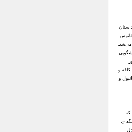
داستان
فانوس
می‌شد.
یشگویی
ر
کافه و
نبول و
 که
نگه ی
دل