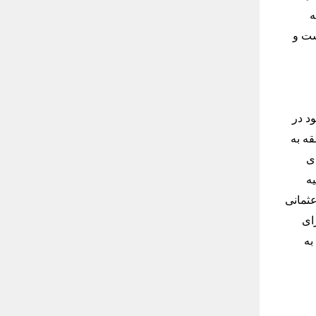
ه
شت و
د در
ه به
ی
ه
 عثمانی
ای
به