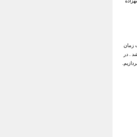
هزاده
 زمان
د . در
دازیم.