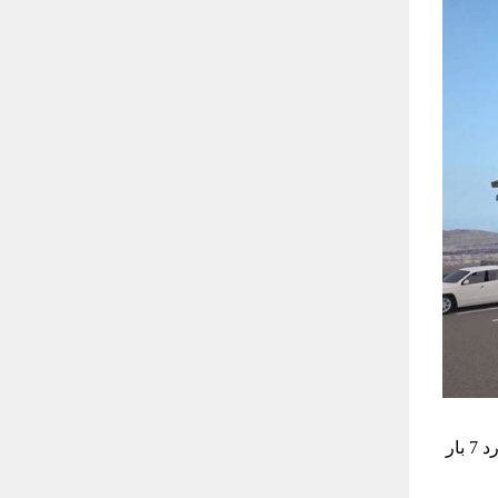
وضوح این تلسکوپ از وضوح تلسکوپ بسیار معروف “هابل” که اکنون در مدار زمین قرار دارد 7 بار