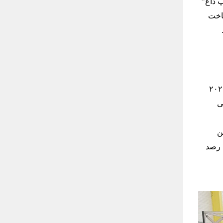
پ داغ”
 ساخت
اخبار مربوط به بزرگترین رصدخانه ترکیه یا همان DAG اواسط سال ۲۰۲۰
ی
ن
 اولین رصد