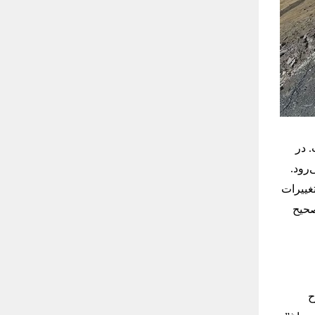
 در
آسمان نشانه می‌رود.
غییرات
صحیح
وضوح