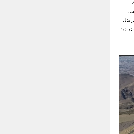
ث
ت،
ر بدل
ن تهیه