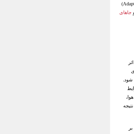
–DAG- Teleskobu) شناخته خواهد شد براساس سیستم “آداپتیو اپتیک” (Adaptive Optic)
و
جاهای
 اثر
ی
ز آن استفاده می شود.
ایط
هوا،
نتیجه
بر