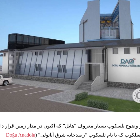
 تسلکوپ که با نام تلسکوپ “رصدخانه شرق آناتولی” (
Doğu Anadolu