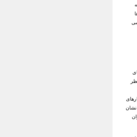
ه
ا
شی
ای
ر نظر
رهای
 نشان
ان