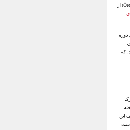
منطقه باستانی در ۱۸ کیلومتری مرکز شهر قرار دارد. گوبکلی تپه در روستای اؤرنجیک (Örencik) از
ی
 دوره
ن
، که
ارک
فته
ف این
 است