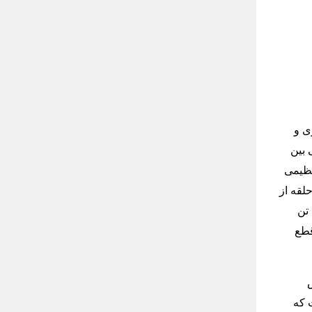
ی و
 بین
عظیمی
ای T شکل سنگی ساخته شدند. امروزه بیش از ۲۰۰ ستون و مجموعا در حدود ۲۰ حلقه از
طریق بررسی ‌های ژئوفیزیکی شناخته شده‌اند. هر ستون معمولاً تا ۶ متر ارتفاع و بین ۷ و ۱۰ تن
قطع
د داشت که