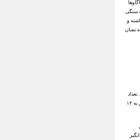
او‌ها
گ سنگی
ه داشته و
ل آمده نشان
تعداد
زیادی اشکال حیوانات وحشی و مجسمه های انسان در اندازه های تقریبی ۶۵ سانتیمتر متعلق به ۱۲
نگیز