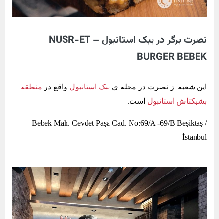
نصرت برگر در ببک استانبول – NUSR-ET
BURGER BEBEK
این شعبه از نصرت در محله ی
ببک استانبول
واقع در
منطقه
بشیکتاش استانبول
است.
Bebek Mah. Cevdet Paşa Cad. No:69/A -69/B Beşiktaş /
İstanbul