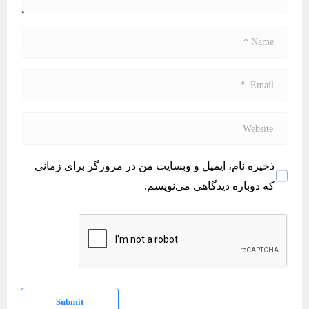
*
N
a
m
E
e
m
*
a
W
i
e
l
b
ذخیره نام، ایمیل و وبسایت من در مرورگر برای زمانی
*
s
که دوباره دیدگاهی می‌نویسم.
i
t
e
Submit