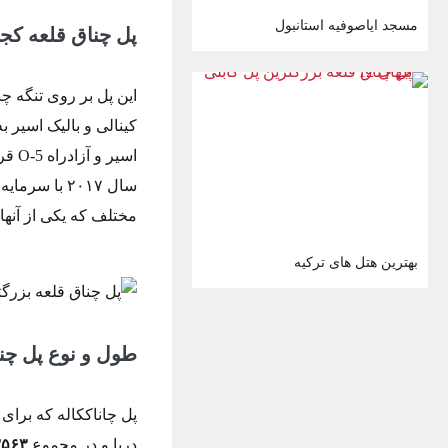
مسجد ایاصوفیه استانبول
پل چناق قلعه ک
مختلف که یکی از آن
بهترین هتل های ترکیه
طول و نوع پل چن
پل چاناککاله که بر
دریا و در مجموع
۳۵۶۳ مت