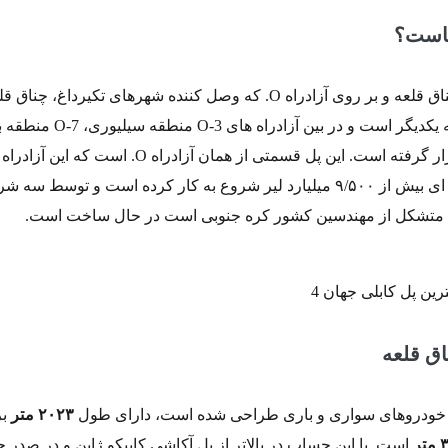
جاست؟
این پل بر روی تنگه چناق قلعه و بر روی آزادراه O. که وصل کننده شهرهای تکیرداغ، چناق
کینالی و بالیک اسیر به یکدیگر است و در بین آزادراه های -3
اسیر و آزادراه O-5 قرار گرفته است. این پل قسمتی از همان آزادراه O. است که این آ
سال ۲۰۱۷ با سرمایه ای بیش از ۹/۵۰۰ میلیارد لیر شروع به کار کرده است و توسط س
ها متشکل از مهندسین کشور کره جنوبی است در حال ساخت است.
اق قلعه
ای خودروهای سواری و باری طراحی شده است، دارای طول
۲۰۲۳ متر
بر
ر
است. با این حساب در بالاتر از پل آکاشی کاییکو ژاپن و در صدر 