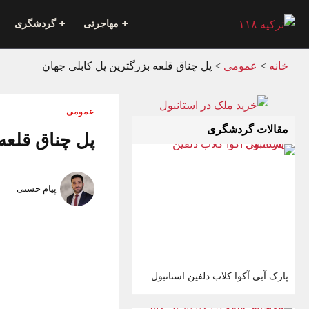
مهاجرتی
گردشگری
خانه
>
عمومی
>
پل چناق قلعه بزرگترین پل کابلی جهان
عمومی
مقالات گردشگری
پل چناق قلعه
پیام حسنی
پارک آبی آکوا کلاب دلفین استانبول