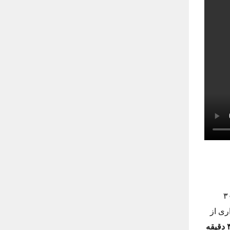
رین قسمت تنگه چاناککاله که توسط کشتی انجام می شود به مدت ۳۰
ری از
قیقه