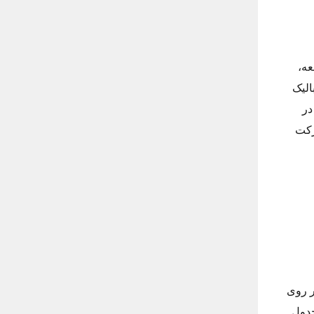
 قلعه،
O منطقه سیلیوری، O-7 منطقه بالیک
زادراه در
ه شرکت
 روی
جدول