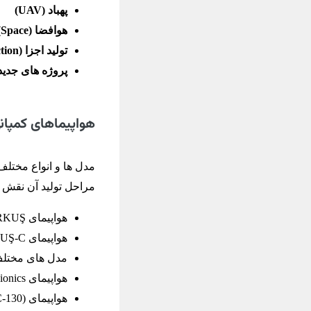
پهباد (UAV)
هوافضا (Space)
تولید اجزا (Component production)
پروژه های جدید (w projects
هواپیماهای کمپانی I
مراحل تولید آن نقش 
هواپیمای HÜRKUŞ
هواپیمای HÜRKUŞ-C
مدل های مختلف 16
هواپیمای T38 Avionics
هواپیمای ERCIYES (C-130)