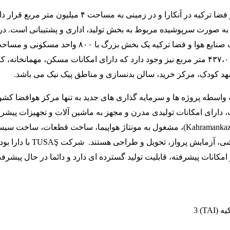
تأسیسات صنایع هوا و فضا ترکیه در آنکارا و در زمینی به مساحت ۴ میلیون متر 
بع آن به صورت سرپوشیده مربوط به بخش تولید، اداری و پشتیبانی است. در 
بخش تولیدی تشکیلات صنایع هوا و فضا ترکیه یک بخش بزرگ با ۸۰۰ واحد مسکونی و 
سرپوشیده بیش از ۴۳۷،۰۰۰ متر مربع نیز وجود دارد که دارای امکانات مسکن، مهمانخانه، 
مهد کودک، مرکز خرید، سالن بدنسازی و مناطق پیک نیک می باشد.
TUSA که به واسطه پروژه ها و سرمایه گذاری های جدید به تنها مرکز هوافضا کشو
 دارای امکانات تولیدی مدرن و مجهز به ماشین آلات و تجهیزات پیشرف
است که در آنکارا (Kahramankazan)، مشغول به مونتاژ هواپیما، ساخت قطعات، ساخت س
های پیشرفته و آزمایشی، آزمایش پرواز، تحویل و طراحی هس
کانات پیشرفته، قابلیت تولید گسترده ای دارد و دائما در حال پیشر