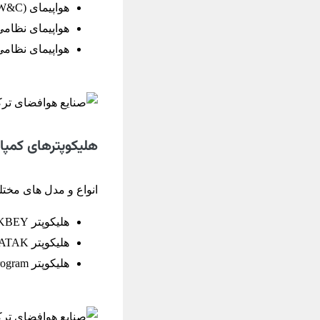
هواپیمای PEACE EAGLE (AEW&C)
هواپیمای نظامی LTEM II (CN-235
هواپیمای نظامی LTEM III (ATR-72
هلیکوپترهای کمپانی 
انواع و مدل های مختلف ا
هلیکوپتر GÖKBEY
هلیکوپتر T129 ATAK
هلیکوپتر TUHP-Turkish Utility Helicopter Program