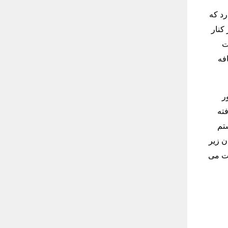
مربع قرار دارد که
کنار
مساحت
کافه
ر
ته
یستم
تند. شرکت TUSAŞ با دارا بودن زیر
فت می