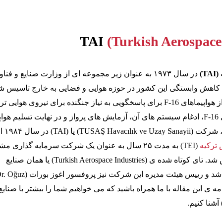
TAI
(Turkish Aerospace
(TAI)
در سال ۱۹۷۳ به عنوان زیر مجموعه ‌ای از وزارت صنایع و فنا
 کاهش وابستگی این کشور در حوزه هوایی و فضایی به خارج تاسیس شد.
تصمیم برای استفاده از هواپیماهای F-16 برای پاسخگویی به نیاز جنگنده برای نیروی هوایی 
جهت تولید هواپیماهای F-16، ادغام سیستم های آن، آزمایش های پرواز و در نهایت تسلیم هوا
به نیروی هوایی ترکیه، شرکت (ılık ve Uzay Sanayii
ترکیه
(TEI) به مدت ۲۵ سال به عنوان یک شرکت سرمایه گذاری 
ترکیه و آمریکا تاسیس شد. تای کوتاه شده ی (Turkish Aerospace Industries) یا همان صنایع
هوافضای ترکیه می باشد و رییس هیئت مدیره این شرک
 ادامه ی این مقاله با ما همراه باشید که می خواهیم شما را بیشتر با صنایع