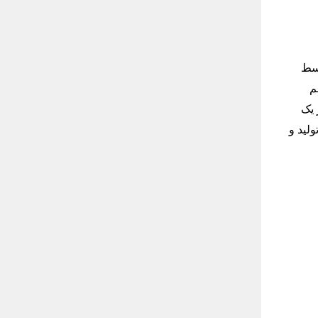
آمریکا و ترکیه، سهام خارجی TAI در سال ۲۰۰۵ توسط
 این بین، TAI و TUSAŞ با هم
 را در زیر یک
لید و