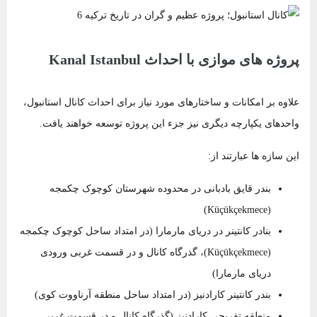
پروژه های موازی با احداث Kanal Istanbul
علاوه بر امکانات و ساختارهای مورد نیاز برای احداث کانال استانبول،
واحدهای یکپارچه دیگری نیز جزء این پروژه توسعه خواهند یافت.
این سازه ها عبارتند از:
بندر قایق بادبانی در محدوده شهرستان کوچوک چکمجه
(Küçükçekmece)
بنادر کانتینر در دریای مارمارا (در امتداد ساحل کوچوک چکمجه
(Küçükçekmece)، گذرگاه کانال و در قسمت غربی ورودی
دریای مارمارا)
بندر کانتینر کارادنیز (در امتداد ساحل منطقه آرناووت کوی)
منطقه تفریحی کارادنیز (گذرگاه کانال و در قسمت غربی