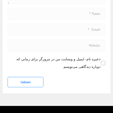
*
N
a
m
E
e
m
*
a
W
i
e
l
b
ذخیره نام، ایمیل و وبسایت من در مرورگر برای زمانی که
*
s
دوباره دیدگاهی می‌نویسم.
i
t
Submit
e