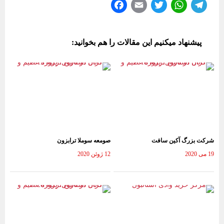
Fa
E
T
W
Te
ce
m
wi
ha
le
bo
ail
tte
ts
gr
پیشنهاد میکنیم این مقالات را هم بخوانید:
ok
r
A
a
pp
m
شرکت بزرگ آکین سافت
صومعه سوملا ترابزون
19 می 2020
12 ژوئن 2020