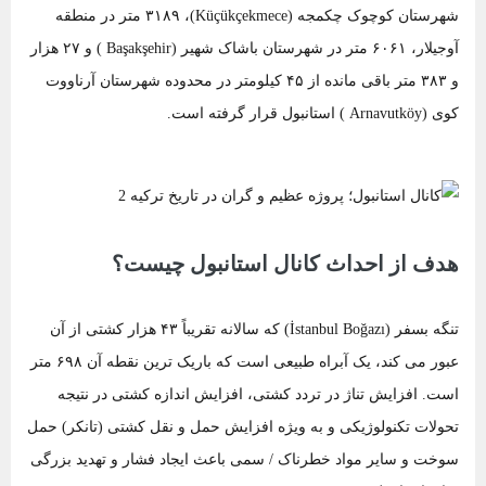
شهرستان کوچوک چکمجه (Küçükçekmece)، ۳۱۸۹ متر در منطقه
آوجیلار، ۶۰۶۱ متر در شهرستان باشاک شهیر (Başakşehir ) و ۲۷ هزار
و ۳۸۳ متر باقی مانده از ۴۵ کیلومتر در محدوده شهرستان آرناووت
کوی (Arnavutköy ) استانبول قرار گرفته است.
هدف از احداث کانال استانبول چیست؟
تنگه بسفر (İstanbul Boğazı) که سالانه تقریباً ۴۳ هزار کشتی از آن
عبور می کند، یک آبراه طبیعی است که باریک ترین نقطه آن ۶۹۸ متر
است. افزایش تناژ در تردد کشتی، افزایش اندازه کشتی در نتیجه
تحولات تکنولوژیکی و به ویژه افزایش حمل و نقل کشتی (تانکر) حمل
سوخت و سایر مواد خطرناک / سمی باعث ایجاد فشار و تهدید بزرگی