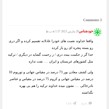
3 Comments
خودشناس
20 مارس 2023 at 1:57 ب.ظ
واقعا خداوند نعمت های خودرا عادلانه تقسیم کرده و اگر دری
رو بسته پنجره ای رو باز کرده
خدا گر ز حکمت ببندد دری / ز رحمت گشاید در دیگری / ترکیه
مثل کشورهای عربستان و ایران …. نفت نداره
ولی کشف معادن بور 73 درصد در مقیاس جهانی و توریوم 10
درصد در مقیاس جهانی و کروم 75 درصد در مقیاس و عناصر
نادرخاکی …. نشون میده خداوند ترکیه را هم بی بهره
نگذاشته
پاسخ
Link