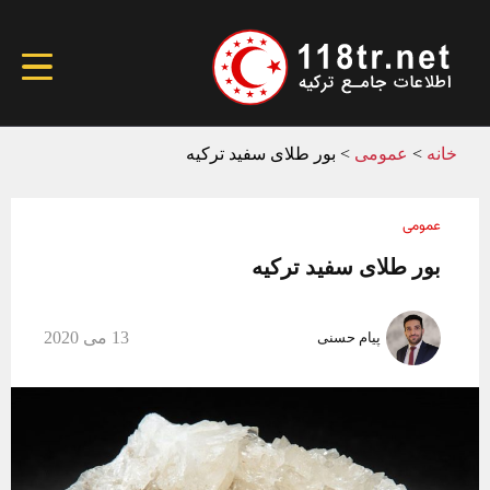
خانه
>
عمومی
>
بور طلای سفید ترکیه
عمومی
بور طلای سفید ترکیه
13 می 2020
پیام حسنی