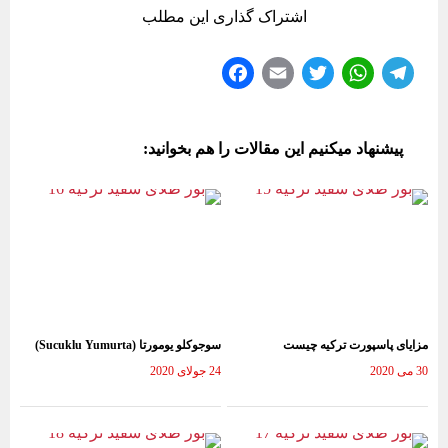
اشتراک گذاری این مطلب
Fa
E
T
W
Te
ce
m
wi
ha
le
bo
ail
tte
ts
gr
پیشنهاد میکنیم این مقالات را هم بخوانید:
ok
r
A
a
pp
m
مزایای پاسپورت ترکیه چیست
سوجوکلو یومورتا (Sucuklu Yumurta)
30 می 2020
24 جولای 2020