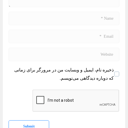
t
*
N
a
m
E
e
m
*
a
W
i
e
l
b
ذخیره نام، ایمیل و وبسایت من در مرورگر برای زمانی
*
s
که دوباره دیدگاهی می‌نویسم.
i
t
e
Submit