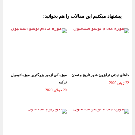
ce
m
wi
ha
le
bo
ail
tte
ts
gr
پیشنهاد میکنیم این مقالات را هم بخوانید:
ok
r
A
a
pp
m
جاهای دیدنی ترابزون شهر تاریخ و تمدن
موزه کی ازمیر بزرگترین موزه اتومبیل
ترکیه
22 ژوئن 2020
20 جولای 2020