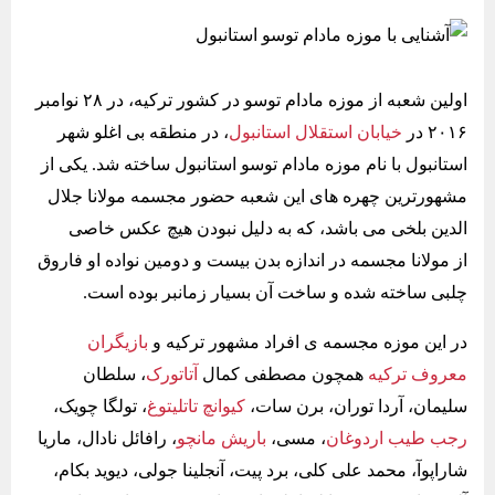
اولین شعبه از موزه مادام توسو در کشور ترکیه، در ۲۸ نوامبر
۲۰۱۶ در
خیابان استقلال استانبول
، در منطقه بی اغلو شهر
استانبول با نام موزه مادام توسو استانبول ساخته شد. یکی از
مشهورترین چهره های این شعبه حضور مجسمه مولانا جلال
الدین بلخی می باشد، که به دلیل نبودن هیچ عکس خاصی
از مولانا مجسمه در اندازه بدن بیست و دومین نواده او فاروق
چلبی ساخته شده و ساخت آن بسیار زمانبر بوده است.
در این موزه مجسمه ی افراد مشهور ترکیه و
بازیگران
معروف ترکیه
همچون مصطفی کمال
آتاتورک
، سلطان
سلیمان، آردا توران، برن سات،
کیوانچ تاتلیتوغ
، تولگا چویک،
رجب طیب اردوغان
، مسی،
باریش مانچو
، رافائل نادال، ماریا
شاراپوآ، محمد علی کلی، برد پیت، آنجلینا جولی، دیوید بکام،