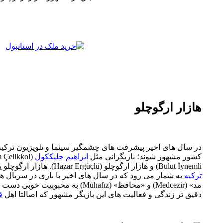
هازار ارگوچلو
در سال های اخیر پیشرفت های چشمگیر سینما و تلویزیون ترکیه 
کشور مشهور شوند؛ بازیگرانی مثل
ابراهیم چلیککول
(İbrahim Çelikkol)،‌
Bulut İynemli) و هازار ارگوچلو (Hazar Ergüçlü). هازار ارگوچلو یکی از مشهورترین
ترکیه
به شمار می رود که در سال های اخیر با بازی در سریال 
مد» (Medcezir) و «محافظ» (Muhafız) به م
دقیق تر زندگی و فعالیت های این بازیگر مشهور که اصالتا اهل
ق