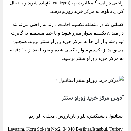
راحتی در ایستگاه غایرت تپه ((Gayrettepeپیاده شوید و با دنبال
کردن تابلوها به مرکز خرید زورلو برسید.
کسانی که در منطقه تکسیم اقامت دارند به راحتی می‌توانند
در میدان تکسیم سوار مترو شوند و با خط مستقیم به گایرت
تپه رفته و از آن جا به مرکز خرید زورلو سنتر بروند. همچنین
می‌توانید از تکسیم سوار تاکسی شده و تقریبا بعد از ۱۰ دقیقه
به مرکز خرید زورلو سنتر برسید.
آدرس مرکز خرید زورلو سنتر
استانبول، بشیکتش، بلوار بارباروس، محله‌ی لوازیم
Levazım, Koru Sokağı No:2, 34340 Beşiktaş/İstanbul, Turkey