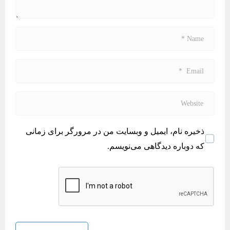
t
*
N
a
m
E
e
m
*
a
W
i
e
l
b
ذخیره نام، ایمیل و وبسایت من در مرورگر برای زمانی
*
s
که دوباره دیدگاهی می‌نویسم.
i
t
e