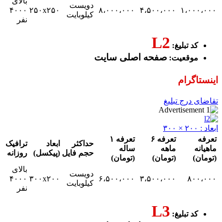
بالای
دویست
۴۰۰۰
۲۵۰x۲۵۰
۸،۰۰۰،۰۰۰
۴،۵۰۰،۰۰۰
۱،
کیلوبایت
نفر
L2
 تبلیغ:
صفحه اصلی سایت
قعیت:
رام
رج تبلیغ
تعرفه ۶
تعرفه ۱
حداکثر
ابعاد
ترافیک
ماهه
ساله
حجم فایل
(پیکسل)
روزانه
(تومان)
(تومان)
بالای
دویست
۴۰۰۰
۳۰۰x۲۰۰
۶،۵۰۰،۰۰۰
۳،۵۰۰،۰۰۰
۸
کیلوبایت
نفر
L3
 تبلیغ: