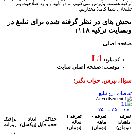
تند، پذیرش نمی‌کنیم. ما در تایید و یا رد صلاحیت بنر
 شما کاملا مختاریم.
ای در نظر گرفته شده برای تبلیغ در
ترکیه ۱۱۸:
اصلی
L1
 تبلیغ:
صفحه اصلی سایت
قعیت:
پرس، جواب بگیر!
رج تبلیغ
تعرفه ۶
تعرفه ۱
حداکثر
ابعاد
ترافیک
ماهه
ساله
حجم فایل
(پیکسل)
روزانه
(تومان)
(تومان)