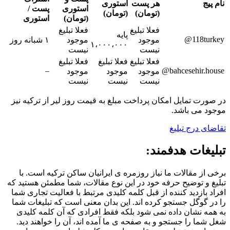
هر پست
استوری
استوری
پست /
(تومان)
(تومان)
(تومان)
استوری
فعلا تبلیغ
فعلا تبلیغ
پایه
11
موجود
موجود
۱ شبانه روز
۱،۰۰۰،۰۰۰
نیست
نیست
فعلا تبلیغ
فعلا تبلیغ
فعلا تبلیغ
–
bahcesehi
موجود
موجود
موجود
نیست
نیست
نیست
تمایل امکان پرداخت مبلغ به قیمت روز لیر از ترکیه نیز
ی باشد.
رج تبلیغ
ات هدفمند:
مقالات ما نیاز روزمره ی ایرانیان ساکن ترکیه است. با
توضیح حرفه خود در این نوع مقالات، شما مطمئن هستید که
زدید کننده از قبل کلمه کلیدی مرتبط با فعالیت تجاری شما
گل جستجو کرده اند. این بدان معنی است که تبلیغات شما
شان داده نمی شود بلکه فقط افرادی که آن کلمه کلیدی
را جستجو و به صفحه ی ما آمده اند، آن را خواهند دید.