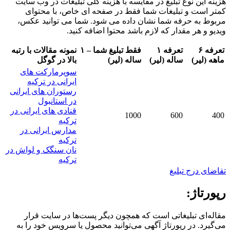
ن نوع تبلیغ در مقایسه با هزینه کلی تبلیغات در وب سایت
ت و تبلیغات شما فقط در صفحه ای خاص، با محتوای
ه حرفه شما نشان داده می شود. شما می توانید عکس،
هر مقدار که لازم باشد محتوا اضافه کنید.
۶
تعرفه ۱
فقط تبلیغ شما – ۱
نمونه مقالات با رتبه
ر)
ساله (لیر)
ساله (لیر)
بالا در گوگل
سوپرمارکت های
ایرانی در ترکیه
رستوران های ایرانی
در استانبول
قنادی های ایرانی در
1000
600
ترکیه
مدارس ایرانی در
ترکیه
نان سنگک و لواش در
ترکیه
رج تبلیغ
ژ:
 تبلیغاتی است که همچون دیگر پست‌ها در سایت قرار
 در رپورتاژ آگهی می‌توانید محصول یا سرویس خود را به