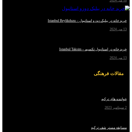
یلیک دوزو استانبول – Istanbul Beylikduzu
استانبول تکسیم – Istanbul Taksim
ت فرهنگی
ای ترکیه
مستر شف ترکیه