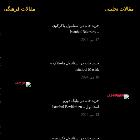
مقالات تحلیلی
مقالات فرهنگی
خرید خانه در استانبول باکرکوی
خ
– Istanbul Bakırköy
2 سپ
17 می 2024
م
خرید خانه در استانبول ماسلاک –
28
Istanbul Maslak
16 می 2024
ه
ب
خرید خانه در بیلیک دوزو
9 آ
استانبول – Istanbul Beylikduzu
13 می 2024
ب
3 سپ
خرید خانه در استانبول تکسیم –