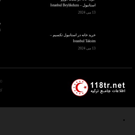
9 آ
استانبول – Istanbul Beylikduzu
13 می 2024
ب
3 سپ
خرید خانه در استانبول تکسیم –
Istanbul Taksim
13 می 2024
© 
کل ه