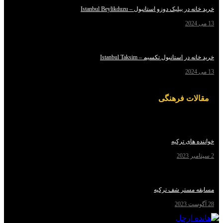
یلیک دوزو استانبول – Istanbul Beylikduzu
استانبول تکسیم – Istanbul Taksim
ت فرهنگی
ای ترکیه
مستر شف ترکیه