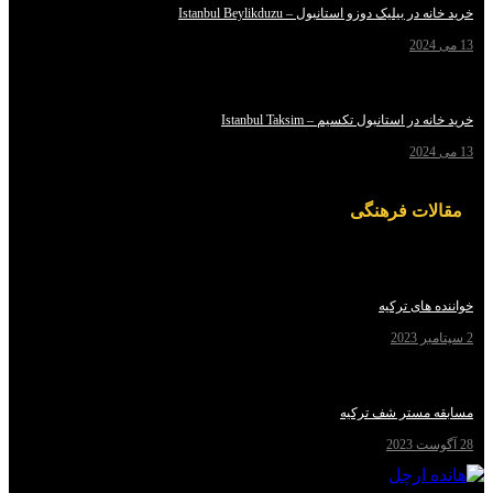
یلیک دوزو استانبول – Istanbul Beylikduzu
استانبول تکسیم – Istanbul Taksim
ت فرهنگی
ای ترکیه
مستر شف ترکیه