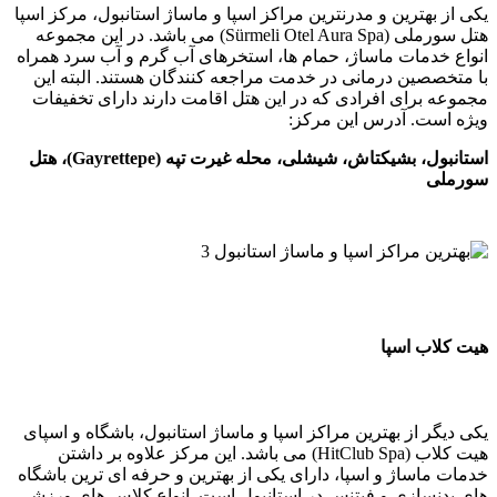
هترین و مدرنترین مراکز اسپا و ماساژ استانبول، مرکز اسپا
هتل سورملی (Sürmeli Otel Aura Spa) می باشد. در این مجموعه
مات ماساژ، حمام ها، استخرهای آب گرم و آب سرد همراه
ین درمانی در خدمت مراجعه کنندگان هستند. البته این
رای افرادی که در این هتل اقامت دارند دارای تخفیفات
ت. آدرس این مرکز:
استانبول،‌ بشیکتاش، شیشلی، محله غیرت تپه (Gayrettepe)، هتل
ب اسپا
 از بهترین مراکز اسپا و ماساژ استانبول، باشگاه و اسپای
هیت کلاب (HitClub Spa) می باشد. این مرکز علاوه بر داشتن
ساژ و اسپا، دارای یکی از بهترین و حرفه ای ترین باشگاه
ازی و فیتنس در استانبول است. انواع کلاس های ورزشی،