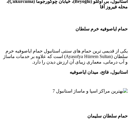
استانبول، بی اوغلو (Beyoğlu)، خیابان چوکورجوما (Çukurcuma)،
وز آقا
اصوفیه خرم سلطان
دیمی ترین حمام های سنتی استانبول حمام ایاصوفیه خرم
سلطان (Ayasofya Hürrem Sultan) است که علاوه بر خدمات ماساژ
انی، معماری زیبای آن ارزش دیدن را دارد.
، فاتح، میدان ایاصوفیه
طان سلیمان