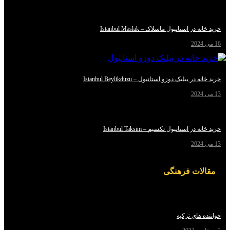
استانبول ماسلاک – Istanbul Maslak
یلیک دوزو استانبول – Istanbul Beylikduzu
استانبول تکسیم – Istanbul Taksim
ت فرهنگی
ای ترکیه