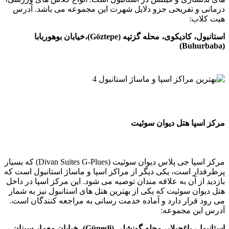
و تفریحی جزو دلایل شهرت این مجموعه می باشد. آدرس
ب:
استانبول، کادیکوی، محله گزتپه (Göztepe)،‌خیابان بوهوربابا
ا هتل دیوان سوئیت
مرکز اسپا جی پلاس دیوان سوئیت (Divan Suites G-Plues) که بسیار
 است، یکی دیگر از مراکز اسپا و ماساژ استانبول است که
ز آن به علاقه مندان توصیه می شود. این مرکز اسپا در داخل
ن سوئیت که یکی از بهترین هتل های استانبول نیز به شمار
رار دارد و آماده خدمت رسانی به مراجعه کنندگان است.
ن مجموعه:
لار، محله گونشلی (Güneşli)، خیابان معمار سینان