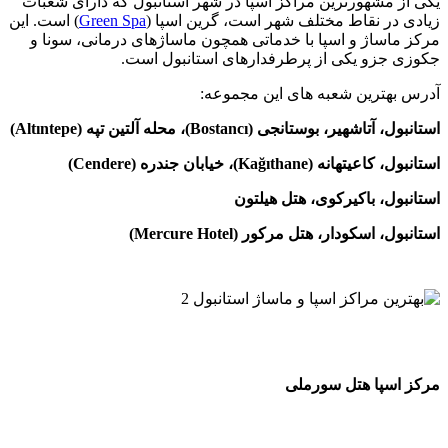
شهورترین مراکز اسپا در شهر استانبول که دارای شعبات
 نقاط مختلف شهر است،‌ گرین اسپا (
Green Spa
) است. این
اژ و اسپا با خدماتی همچون ماساژهای درمانی، سونا و
زو یکی از پرطرفدارهای استانبول است.
ترین شعبه های این مجموعه:
 بوستانجی (Bostancı)، محله آلتین تپه (Altıntepe)
Kağıthan)، خیابان جندره (Cendere)
، باکیرکوی، هتل هیلتون
کودار، هتل مرکور (Mercure Hotel)
پا هتل سورملی